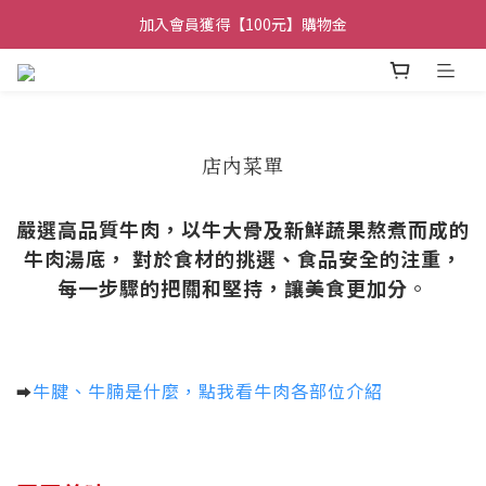
加入會員獲得【100元】購物金
加入會員獲得【100元】購物金
【常溫】與【冷凍】商品請分開結帳
加入會員獲得【100元】購物金
店內菜單
嚴選高品質牛肉，以牛大骨及新鮮蔬果熬煮而成的
牛肉湯底， 對於食材的挑選、食品安全的注重，
每一步驟的把關和堅持，讓美食更加分
。
牛腱、牛腩是什麼，點我看牛肉各部位介紹
➡️