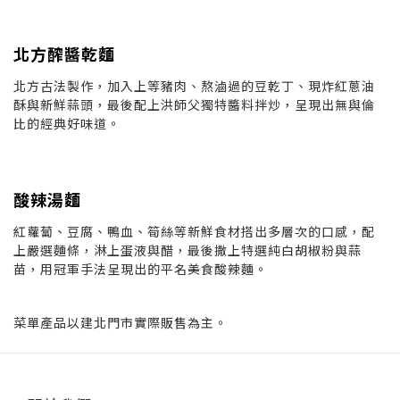
北方醡醬乾麵
北方古法製作，加入上等豬肉、熬滷過的豆乾丁、現炸紅蔥油
酥與新鮮蒜頭，最後配上洪師父獨特醬料拌炒，呈現出無與倫
比的經典好味道。
酸辣湯麵
紅蘿蔔、豆腐、鴨血、筍絲等新鮮食材搭出多層次的口感，配
上嚴選麵條，淋上蛋液與醋，最後撒上特選純白胡椒粉與蒜
苗，用冠軍手法呈現出的平名美食酸辣麵。
菜單產品以建北門市實際販售為主。