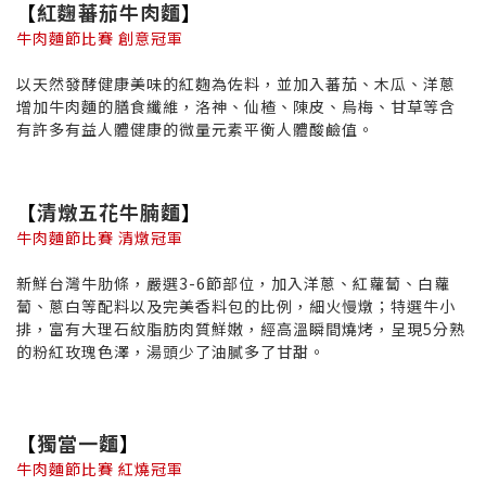
【
紅麴蕃茄牛肉麵
】
牛肉麵節比賽 創意冠軍
以天然發酵健康美味的紅麴為佐料，並加入蕃茄、木瓜、洋蔥
增加牛肉麵的膳食纖維，洛神、仙楂、陳皮、烏梅、甘草等含
有許多有益人體健康的微量元素平衡人體酸鹼值。
【
清燉五花牛腩麵
】
牛肉麵節比賽 清燉冠軍
新鮮台灣牛肋條，嚴選3-6節部位，加入洋蔥、紅蘿蔔、白蘿
蔔、蔥白等配料以及完美香料包的比例，細火慢燉；特選牛小
排，富有大理石紋脂肪肉質鮮嫩，經高溫瞬間燒烤，呈現5分熟
的粉紅玫瑰色澤，湯頭少了油膩多了甘甜。
【
獨當一麵
】
牛肉麵節比賽 紅燒冠軍