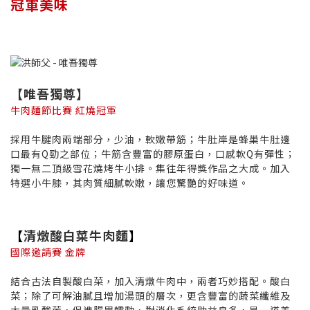
冠軍美味
【唯吾獨尊】
牛肉麵節比賽 紅燒冠軍
採用牛腱肉兩端部分，少油，軟嫩帶筋；牛肚岸是蜂巢牛肚邊
口最有Q勁之部位；牛筋含豐富的膠原蛋白，口感軟Q有彈性；
獨一無二頂級雪花燒烤牛小排。集往年得獎作品之大成。加入
特選小牛膝，其肉質細膩軟嫩，讓您驚艷的好味道。
【
清燉酸白菜牛肉麵
】
國際邀請賽 金牌
結合古法自製酸白菜，加入清燉牛肉中，兩者巧妙搭配。酸白
菜；除了可解油膩且增加湯頭的層次，更含豐富的蔬菜纖維及
大量乳酸菌，促進腸胃蠕動，對消化系統助益良多，是一道美