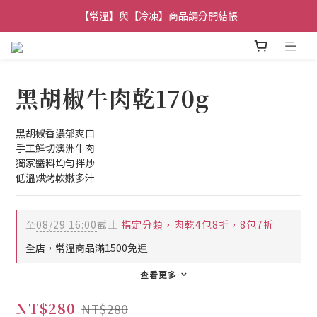
【常溫】與【冷凍】商品請分開結帳
加入會員獲得【100元】購物金
加入會員獲得【100元】購物金
黑胡椒牛肉乾170g
黑胡椒香濃郁爽口
手工鮮切澳洲牛肉
獨家醬料均勻拌炒
低溫烘烤軟嫩多汁
至
08/29 16:00
截止
指定分類，肉乾4包8折，8包7折
全店，常溫商品滿1500免運
查看更多
NT$280
NT$280