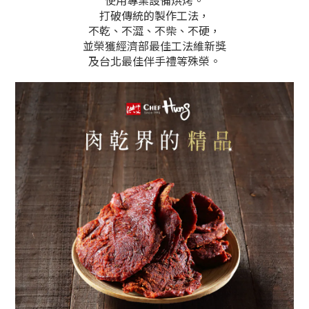
使用專業設備烘烤。
打破傳統的製作工法，
不乾、不澀、不柴、不硬，
並榮獲經濟部最佳工法維新獎
及台北最佳伴手禮等殊榮。