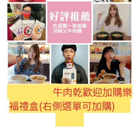
牛肉乾歡迎加購樂
福禮盒(右側選單可加購)