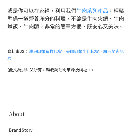
或是你可以在家裡，利用我們
牛肉系列產品
，輕鬆
準備一道營養滿分的料理，不論是牛肉火鍋、牛肉
燉飯、牛肉麵，非常的簡單方便，既安心又美味。
資料來源 ：
澳洲肉類畜牧協會
、
美國肉類出口協會
、
紐西蘭肉品
局
(此文為洪師父所有，轉載請註明來源及網址。)
About
Brand Story