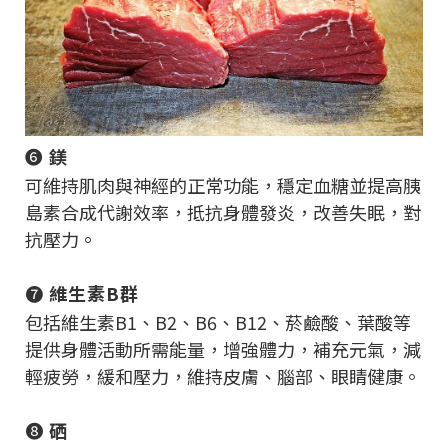
❻
鎂
可維持肌肉與神經的正常功能，穩定血糖並提高胰
島素合成代謝效率，抵抗身體發炎，改善失眠，對
抗壓力。
❼
維生素B群
包括維生素B1、B2、B6、B12、菸鹼酸、葉酸等
提供身體活動所需能量，增強體力，補充元氣，減
輕疲勞，緩和壓力，維持皮膚、腦部、眼睛健康。
❽
硒