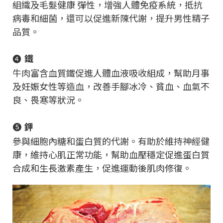
組織及毛髮健康 彈性，增強人體免疫系統，抵抗
病毒和細菌，還可以促進新陳代謝，提升男性精子
品質。
❹
鐵
牛肉富含血質鐵促進人體血液吸收組成，幫助月事
及妊娠女性等造血，改善手腳冰冷、貧血、血氣不
良、畏寒等狀況。
❺
鉀
參與細胞內糖和蛋白質的代謝。有助於維持神經健
康，維持心肌正常功能，幫助血壓穩定促進蛋白質
合成和生長激素產生，促進運動後肌肉修復。