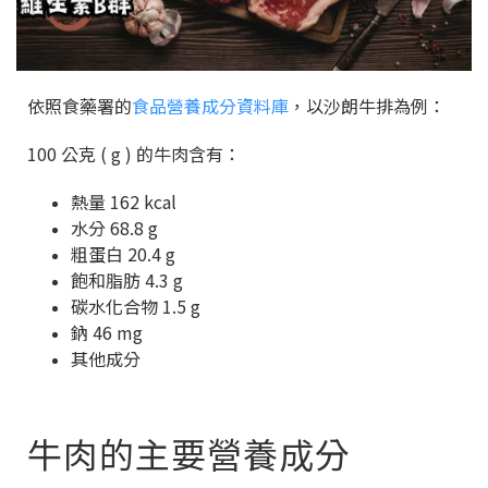
依照食藥署的
食品營養成分資料庫
，以沙朗牛排為例：
100 公克 ( g ) 的牛肉含有：
熱量 162 kcal
水分 68.8 g
粗蛋白 20.4 g
飽和脂肪 4.3 g
碳水化合物 1.5 g
鈉 46 mg
其他成分
牛肉的主要營養成分