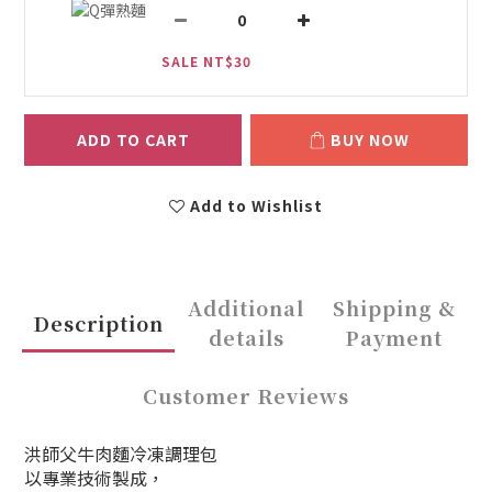
SALE NT$30
ADD TO CART
BUY NOW
Add to Wishlist
Additional
Shipping &
Description
details
Payment
Customer Reviews
洪師父牛肉麵冷凍調理包
以專業技術製成，