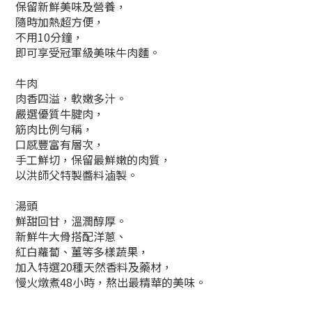
保留新鮮美味及營養，
隨時加熱超方便，
不用10分鐘，
即可享受冠軍級美味牛肉麵。
牛肉
肉香四溢，軟嫩多汁。
嚴選優質牛腱肉，
筋肉比例勻稱，
口感豐富有層次，
手工鮮切，保留最鮮嫩的肉質，
以洪師父特製醬料滷製。
湯頭
鮮甜回甘，溫潤醇厚。
新鮮牛大骨搭配洋蔥、
紅白蘿蔔、薑等多樣蔬果，
加入特選20種天然香料及藥材，
慢火燉煮48小時，熬出最精華的美味。