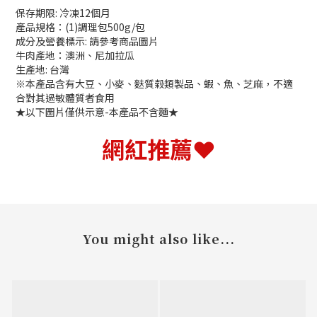
保存期限: 冷凍12個月
產品規格：(1)調理包500g/包
成分及營養標示: 請參考商品圖片
牛肉產地：澳洲、尼加拉瓜
生產地: 台灣
※本產品含有大豆、小麥、麩質榖類製品、蝦、魚、芝麻，不適
合對其過敏體質者食用
★以下圖片僅供示意-本產品不含麵★
網紅推薦
❤
You might also like...