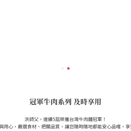
冠軍牛肉系列 及時享用
洪師父，連續5屆榮獲台灣牛肉麵冠軍！
與用心，嚴選食材、把關品質，讓您隨時隨地都能安心品嚐，享