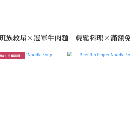
班族救星×冠軍牛肉麵 輕鬆料理×滿額
原味！得獎湯頭