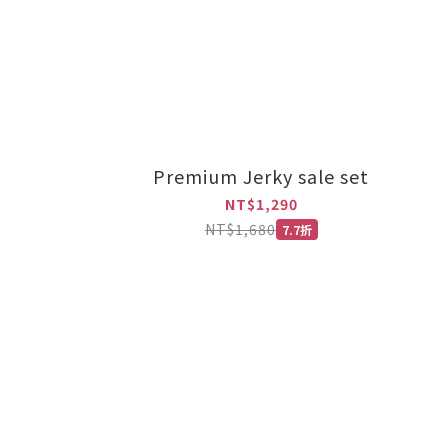
Premium Jerky sale set
NT$1,290
NT$1,680
7.7折